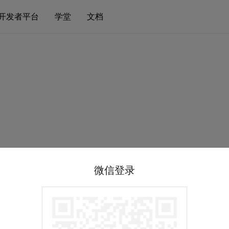
开发者平台
学堂
文档
微信登录