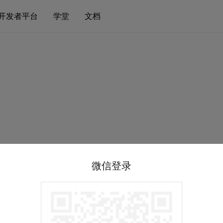
开发者平台
学堂
文档
微信登录