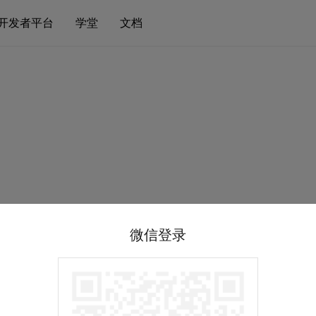
开发者平台
学堂
文档
微信登录