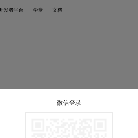
开发者平台
学堂
文档
微信登录