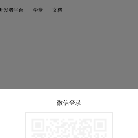
开发者平台
学堂
文档
微信登录