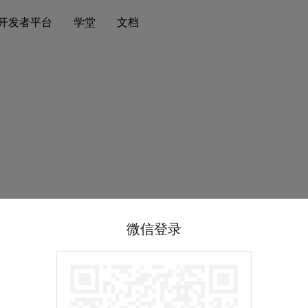
开发者平台
学堂
文档
微信登录