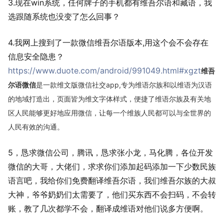
3.现在win系统，任何牌子的手机都有维吾尔语和藏语，我
选跟随系统也没变了怎么回事？
4.我网上搜到了一款微信维吾尔语版本,用这个会不会存在
信息安全隐患？
https://www.duote.com/android/991049.html#xgzt
维吾
尔语微信
是一款维文版微信社交app,专为维语尔族和以维语为汉语
的地域打造出，页面皆为维文字体样式，便捷了维语尔族及有关地
区人民能够更好地应用微信，让每一个维族人民都可以与全世界的
人民有效的沟通。
5，恳求微信公司，腾讯，恳求张小龙，马化腾，各位开发
微信的大哥，大佬们，求求你们添加起码添加一下少数民族
语言吧，我给你们免费翻译维吾尔语，我们维吾尔族的大叔
大神，爷爷奶奶们太需要了，他们买东西不会扫码，不会转
账，教了几次都学不会，翻译成维语对他们说多方便啊。