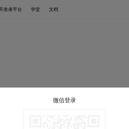
开发者平台
学堂
文档
微信登录