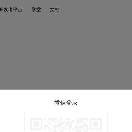
开发者平台
学堂
文档
微信登录