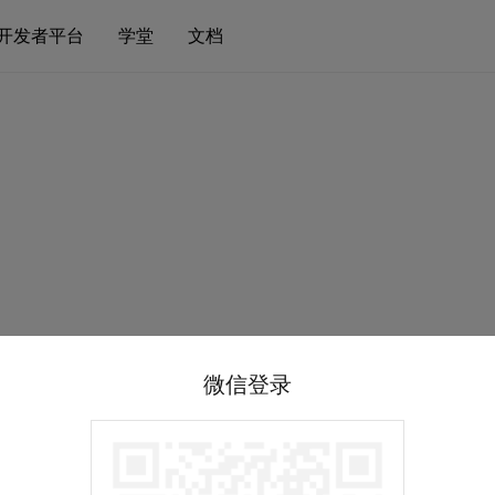
开发者平台
学堂
文档
微信登录