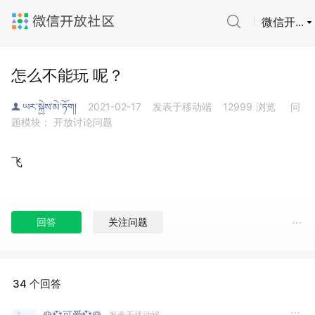
微信开...
怎么不能玩 呢？
ཡར་སྐྱེས་མེ་ཏོག།
2021-02-17
发表于移动端
12999
浏览
问
题模块： 开放讨论问题
飞
回答
关注问题
34 个回答
🌹💞可爱💞🌹
发表于移动端