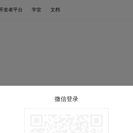
开发者平台
学堂
文档
微信登录