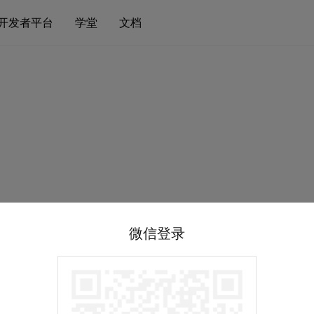
开发者平台
学堂
文档
微信登录