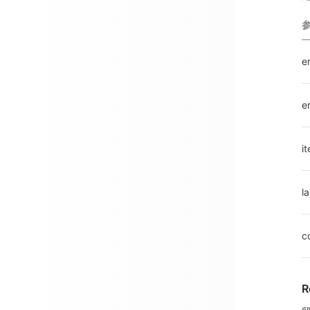
e
e
i
l
c
R