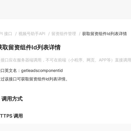
PI 接口
/
视频号助手API
/
留资组件管理
/
获取留资组件Id列表详情
获取留资组件Id列表详情
接口应在服务器端调用，不可在前端（小程序、网页、APP等）直接调
口英文名：getleadscomponentid
通过该接口可获取留资组件ld列表详情。
1. 调用方式
TTPS 调用