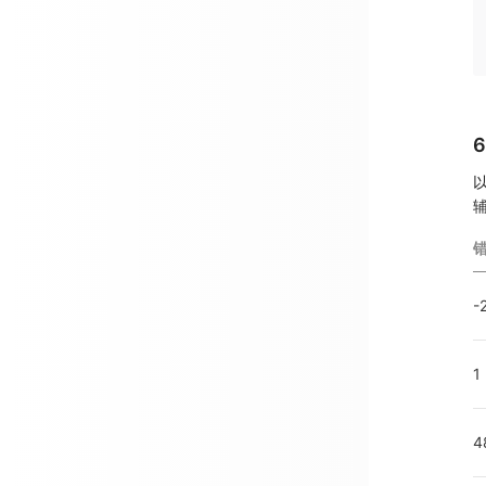
-
1
4