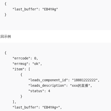
{

    "last_buffer": "EB4YAg"

}

返回示例
{

    "errcode": 0,

    "errmsg": "ok",

    "item": [

        {

            "leads_component_id": "18881222222",

            "leads_description": "xxx的直播",

            "status": 4

        }

    ],

    "last_buffer": "EB4YAg=",
