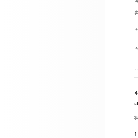
l
l
s
s
1