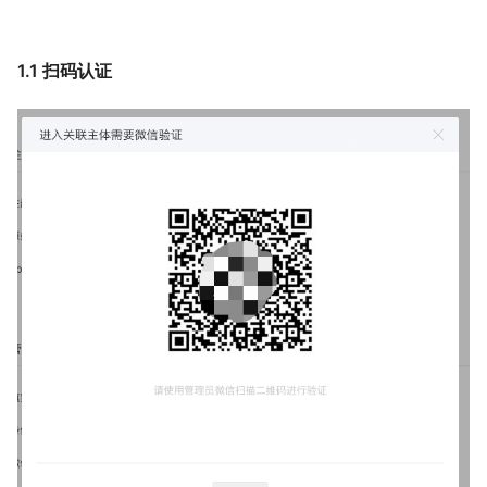
1.1 扫码认证