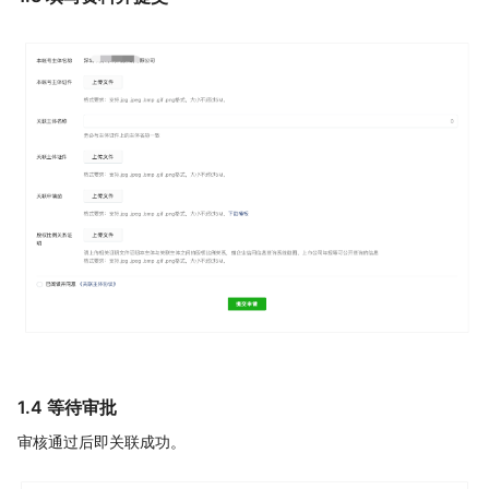
1.4 等待审批
审核通过后即关联成功。