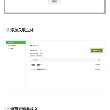
1.2 添加关联主体
1.3 填写资料并提交