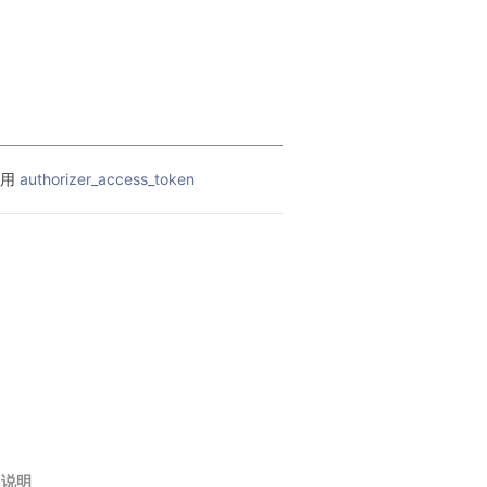
用 
authorizer_access_token
说明