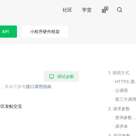
社区
学堂
API
小程序硬件框架
1. 调用方式
调试诊断
HTTPS 调用
用，具体可参考
接口调用指南
。
云调用
第三方调
专区发帖交流
2. 请求参数
查询参数 Query String Parameters
请求体
3. 返回参数