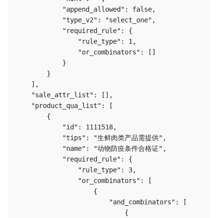
            "append_allowed": false,

            "type_v2": "select_one",

            "required_rule": {

                "rule_type": 1,

                "or_combinators": []

            }

        }

    ],

    "sale_attr_list": [],

    "product_qua_list": [

        {

            "id": 1111518,

            "tips": "生鲜肉类产品需提供",

            "name": "动物防疫条件合格证",

            "required_rule": {

                "rule_type": 3,

                "or_combinators": [

                    {

                        "and_combinators": [

                            {
