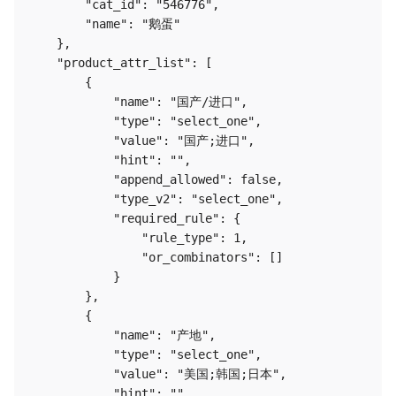
        "cat_id": "546776",

        "name": "鹅蛋"

    },

    "product_attr_list": [

        {

            "name": "国产/进口",

            "type": "select_one",

            "value": "国产;进口",

            "hint": "",

            "append_allowed": false,

            "type_v2": "select_one",

            "required_rule": {

                "rule_type": 1,

                "or_combinators": []

            }

        },

        {

            "name": "产地",

            "type": "select_one",

            "value": "美国;韩国;日本",

            "hint": "",
