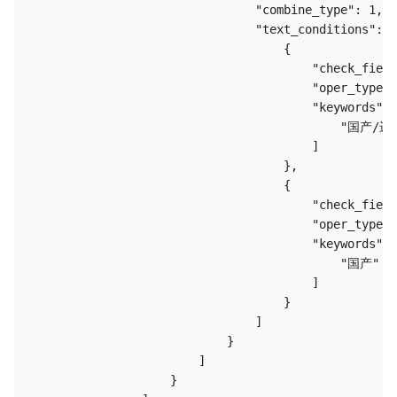
                                "combine_type": 1,

                                "text_conditions": [

                                    {

                                        "check_field
                                        "oper_type":
                                        "keywords": 
                                            "国产/进口
                                        ]

                                    },

                                    {

                                        "check_field
                                        "oper_type":
                                        "keywords": 
                                            "国产"

                                        ]

                                    }

                                ]

                            }

                        ]

                    }
