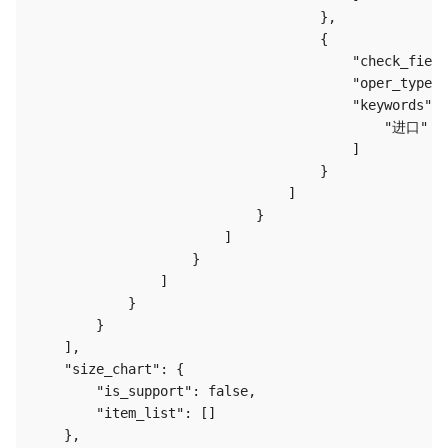
                                    },

                                    {

                                        "check_field
                                        "oper_type":
                                        "keywords": 
                                            "进口"

                                        ]

                                    }

                                ]

                            }

                        ]

                    }

                ]

            }

        }

    ],

    "size_chart": {

        "is_support": false,

        "item_list": []

    },
