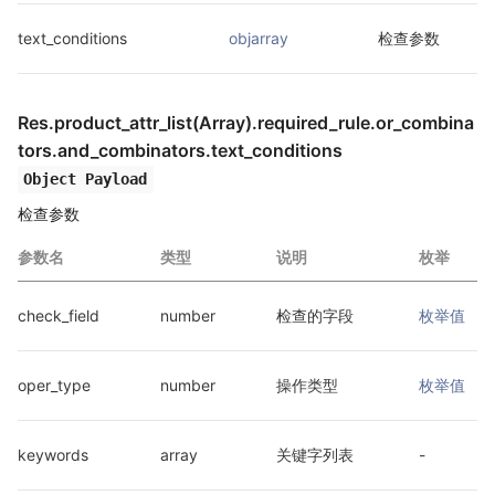
text_conditions
objarray
检查参数
Res.product_attr_list(Array).required_rule.or_combina
tors
.and_combinators.text_conditions
Object Payload
检查参数
参数名
类型
说明
枚举
check_field
number
检查的字段
枚举值
oper_type
number
操作类型
枚举值
keywords
array
关键字列表
-