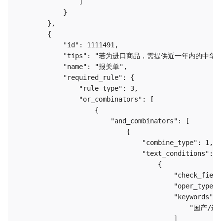
                ]

            }

        },

        {

            "id": 1111491,

            "tips": "若为进口商品，需提供近一年内
            "name": "报关单",

            "required_rule": {

                "rule_type": 3,

                "or_combinators": [

                    {

                        "and_combinators": [

                            {

                                "combine_type": 1,

                                "text_conditions": [

                                    {

                                        "check_field
                                        "oper_type":
                                        "keywords": 
                                            "国产/进口
                                        ]
