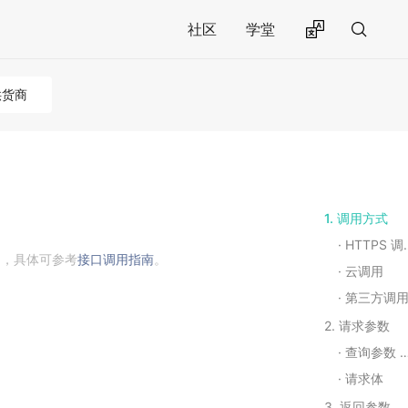
社区
学堂
供货商
1. 调用方式
HTTPS 调用
用，具体可参考
接口调用指南
。
云调用
第三方调
2. 请求参数
查询参数 Query String Parameters
请求体
3. 返回参数