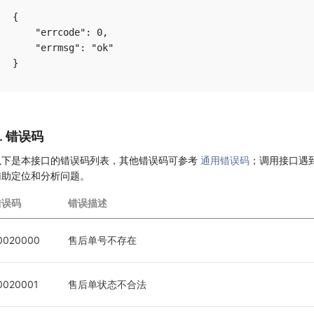
{

    "errcode": 0,

    "errmsg": "ok"

6. 错误码
以下是本接口的错误码列表，其他错误码可参考
通用错误码
；调用接口遇
辅助定位和分析问题。
错误码
错误描述
0020000
售后单号不存在
0020001
售后单状态不合法