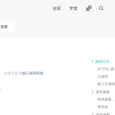
社区
学堂
供货商
1. 调用方式
HTTPS 调用
用，具体可参考
接口调用指南
。
云调用
第三方调
货
2. 请求参数
查询参数 Query String Parameters
请求体
3. 返回参数