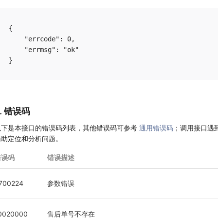
{

    "errcode": 0,

    "errmsg": "ok"

6. 错误码
以下是本接口的错误码列表，其他错误码可参考
通用错误码
；调用接口遇
辅助定位和分析问题。
错误码
错误描述
700224
参数错误
0020000
售后单号不存在