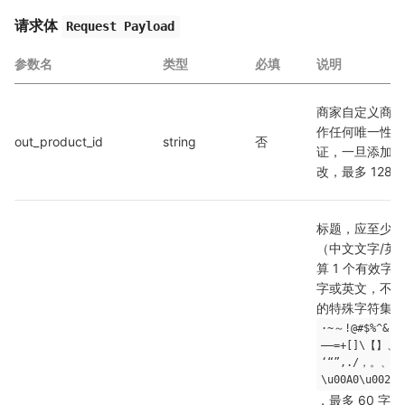
请求体
Request Payload
参数名
类型
必填
说明
商家自定义商品 
作任何唯一性约
out_product_id
string
否
证，一旦添加成
改，最多 128 
标题，应至少含
（中文文字/英
算 1 个有效
字或英文，不得
的特殊字符集为
·~～!@#$%^&(
——=+[]\【】、{
‘“”,./，。、<
\u00A0\u0020\