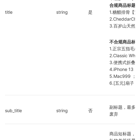
合规商品标题举
title
string
是
1.糖醋排骨【预订
2.CheddarCh
3.百岁山天然矿泉
不合规商品标题
1.正宗五指毛桃
2.Classic Whol
3.便携式折叠扇
4.iPhone 13 ；

5.Mac999 ；

6.[五元]扇子
副标题，最多 1
sub_title
string
否
废弃
商品短标题，最多