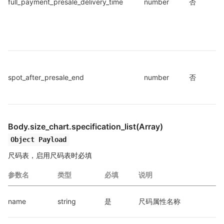
full_payment_presale_delivery_time
number
否
spot_after_presale_end
number
否
Body.size_chart.specification_list(Array)
Object Payload
尺码表，启用尺码表时必填
参数名
类型
必填
说明
name
string
是
尺码属性名称