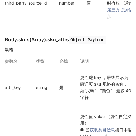
third_party_source_id
number
否
时有效，通过
第三方货源信
加
Body.skus(Array).sku_attrs
Object Payload
规格
参数名
类型
必填
说明
属性键 key ，最终展示为
商详页 sku 规格的名称，
attr_key
string
是
如“尺码”、“颜色”，最多 40 
字符
属性值 value （属性自定义
用）

● 当
获取类目信息
接口中返