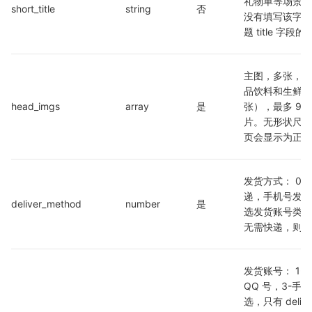
礼物单等场景的
short_title
string
否
没有填写该字段
题 title 字段
主图，多张，列
品饮料和生鲜类目
head_imgs
array
是
张），最多 9
片。无形状尺寸
页会显示为正方
发货方式： 0-
递，手机号发货
deliver_method
number
是
选发货账号类型
无需快递，则无
发货账号： 1-微信
QQ 号，3-手
选，只有 delive