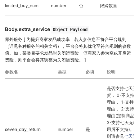
limited_buy_num
number
否
限购数量
Body.extra_service
Object Payload
额外服务 [ 为提升商家发品成功率，若入参信息不符合平台规则
（详见各种服务的相关文档），平台会将其优化至符合规则的参数
值。如，某类目要求发品时关闭运费险，但商家入参为空或开启运
费险，则平台会将其调整为关闭运费险。 ]
参数名
类型
必填
说明
是否支持七天无
货， 0-不支持
理由， 1-支持
理由， 2-支持
理由(定制商品除外
3-支持七天无理
seven_day_return
number
是
用后不支持)。
则请参见
七天无