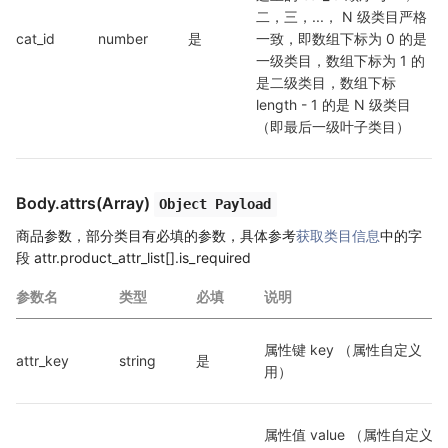
二，三，...， N 级类目严格
cat_id
number
是
一致，即数组下标为 0 的是
一级类目，数组下标为 1 的
是二级类目，数组下标 
length - 1 的是 N 级类目
（即最后一级叶子类目）
Body.attrs(Array)
Object Payload
商品参数，部分类目有必填的参数，具体参考
获取类目信息
中的字
段 attr.product_attr_list[].is_required
参数名
类型
必填
说明
属性键 key （属性自定义
attr_key
string
是
用）
属性值 value （属性自定义