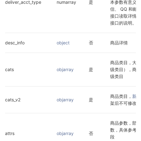
deliver_acct_type
numarray
是
本参数有意义。
信、 QQ 和
接口读取详情字
接口的说明。
desc_info
object
否
商品详情
商品类目，大小
cats
objarray
是
级类目），商品
级类目
商品类目，
新类
cats_v2
objarray
是
架后不可修改一
商品参数，部分
数，具体参考
获
attrs
objarray
否
段 