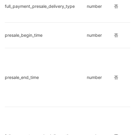
full_payment_presale_delivery_type
number
否
presale_begin_time
number
否
presale_end_time
number
否