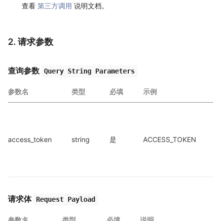
查看
第三方调用
说明文档。
2. 请求参数
查询参数
Query String Parameters
参数名
类型
必填
示例
a
access_token
string
是
ACCESS_TOKEN
a
请求体
Request Payload
参数名
类型
必填
说明