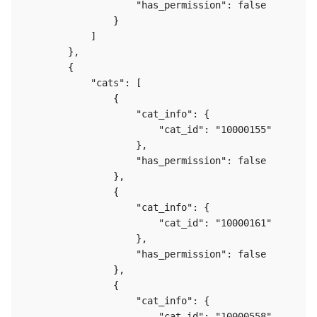
                    "has_permission": false

                }

            ]

        },

        {

            "cats": [

                {

                    "cat_info": {

                        "cat_id": "10000155"

                    },

                    "has_permission": false

                },

                {

                    "cat_info": {

                        "cat_id": "10000161"

                    },

                    "has_permission": false

                },

                {

                    "cat_info": {

                        "cat_id": "10000558"
