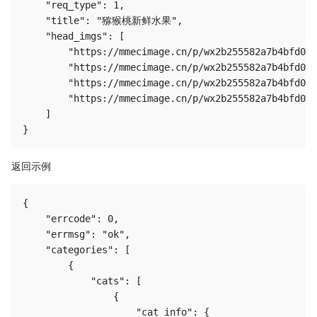
    "req_type": 1,

    "title": "猕猴桃新鲜水果",

    "head_imgs": [

        "https://mmecimage.cn/p/wx2b255582a7b4bfd0/H
        "https://mmecimage.cn/p/wx2b255582a7b4bfd0/H
        "https://mmecimage.cn/p/wx2b255582a7b4bfd0/H
        "https://mmecimage.cn/p/wx2b255582a7b4bfd0/H
    ]

返回示例
{

    "errcode": 0,

    "errmsg": "ok",

    "categories": [

        {

            "cats": [

                {

                    "cat_info": {
