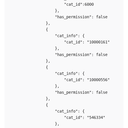
                        "cat_id":6000

                    },

                    "has_permission": false

                },

                {

                    "cat_info": {

                        "cat_id": "10000161"

                    },

                    "has_permission": false

                },

                {

                    "cat_info": {

                        "cat_id": "10000556"

                    },

                    "has_permission": false

                },

                {

                    "cat_info": {

                        "cat_id": "546334"

                    },
