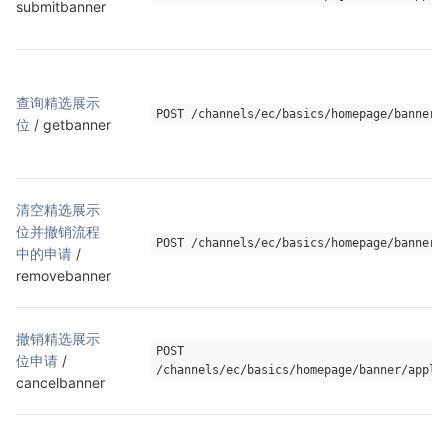
submitbanner
查询精选展示
POST /channels/ec/basics/homepage/banner/
位
 / getbanner
清空精选展示
位并撤销流程
POST /channels/ec/basics/homepage/banner/
中的申请
 / 
removebanner
撤销精选展示
POST 
位申请
 / 
/channels/ec/basics/homepage/banner/apply
cancelbanner