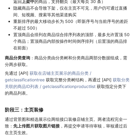
返回
上架中
的商品，支持翻页（最大每页 30 条）
隐藏商品不会导致下架，仅在主页不可见，用户仍可通过直播
间、短视频、搜索等其他渠道购买
重新排序的最大移动步长为 500（即新序号与当前序号的差距
不超过 500）
置顶商品会排列在商品综合排序列表的顶部，最多允许置顶 50
个商品；置顶商品内部按操作时间倒序排列（后置顶的商品排
在前面）
商品分类查询
：商品分类由分类树和分类商品两部分数据组成，需
分两步获取。
先通过 [API]
获取在店铺主页展示的商品分类 /
getclassificationtree
获取完整分类树结构，再通过 [API]
获取分类
关联的商品ID列表 / getclassificationproductlist
获取指定分类下
的商品列表。
阶段三：主页装修
通过背景图和精选展示位两组接口装修店铺主页。两者流程完全一
致：
先上传图片获取图片链接
，再提交申请等待审核，审核通过后
在主页生效。