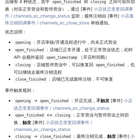
店铺有 4 种状态，其中
和
之间可双向切
open_finished
closing
换（对应正常营业和暂停营业），通过 [事件]
小店状态变更回调事
件 / channels_ec_change_status
监听；最终注销由 [事件]
小店最
终注销回调事件 / channels_ec_close_store
单独通知。
状态说明：
：开店审核/开通流程进行中，尚未正式营业
opening
：店铺已正常开通，处于正常营业状态；此时
open_finished
API 会额外返回
（开店时间戳）
open_timestamp
：店铺暂停营业中，可以恢复回
，也
closing
open_finished
可以继续走最终注销流程
：店铺已完成最终注销，不可恢复
close_finished
事件触发规则：
→
：开店完成，
不触发
[事件]
小店
opening
open_finished
状态变更回调事件 / channels_ec_change_status
↔
：正常营业与暂停营业之间切
open_finished
closing
换，
触发
[事件]
小店状态变更回调事件 /
channels_ec_change_status
→
：最终注销完成，
触发
[事件]
小
closing
close_finished