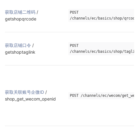
获取店铺二维码
 / 
POST 
getshopqrcode
/channels/ec/basics/shop/qrcode
获取店铺口令
 / 
POST 
getshoptaglink
/channels/ec/basics/shop/taglin
获取关联账号企微ID
 / 
POST /channels/ec/wecom/get_wec
shop_get_wecom_openid