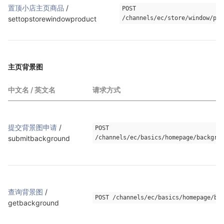
置顶小店主页商品
 / 
POST 
settopstorewindowproduct
/channels/ec/store/window/pro
主页背景图
中文名 / 英文名
请求方式
提交背景图申请
 / 
POST 
submitbackground
/channels/ec/basics/homepage/backgro
查询背景图
 / 
POST /channels/ec/basics/homepage/ba
getbackground