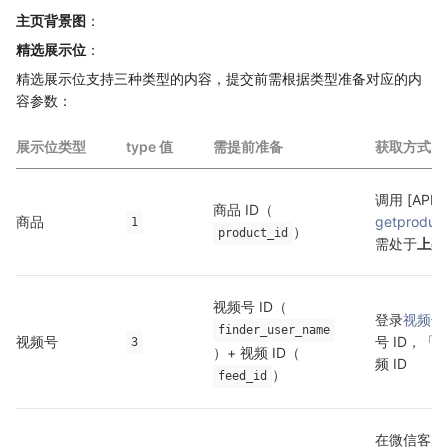
主页背景图
：
精选展示位
：
精选展示位支持三种类型的内容，提交前需根据类型准备对应的内
容参数：
展示位类型
type 值
需提前准备
获取方式
调用 [API] 
商品 ID（
商品
getproductl
1
）
product_id
需处于
上架
视频号 ID（
登录
视频号
finder_user_name
视频号
号 ID，
3
）+ 视频 ID（
频 ID
）
feed_id
在微信客户