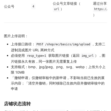
公众号文章链接（
通过分享功
公众号
4
）
url
https://m
）
图片上传说明：
上传接口路径：
，支持二
POST /shop/ec/basics/img/upload
进制流或图片 URL 两种方式
必须使用
获取图片链接（返回
），图
resp_type=1
img_url
片链接永久有效，同一张图片无需重复上传
支持格式：bmp、jpg/jpeg、png、svg、webp；上传大小上
限 10MB
「撤销申请」仅撤销审核中的新申请，不影响当前已生效的展
示内容；「清空并撤销」同时移除已生效内容并撤销审核中的
申请
店铺状态流转