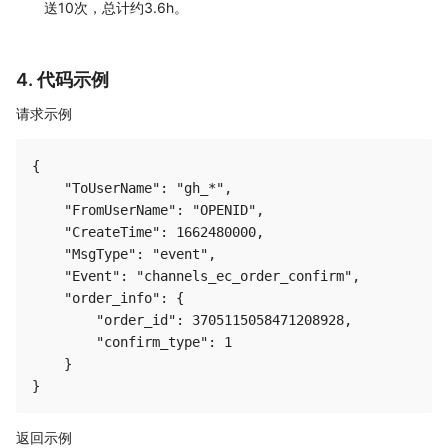
送10次，总计约3.6h。
4. 代码示例
请求示例
{

    "ToUserName": "gh_*", 

    "FromUserName": "OPENID", 

    "CreateTime": 1662480000, 

    "MsgType": "event", 

    "Event": "channels_ec_order_confirm", 

    "order_info": {

        "order_id": 3705115058471208928, 

        "confirm_type": 1

    }

返回示例