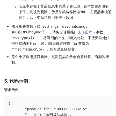
若原本存在于货品信息中的某个sku_id，在本次更新没有
上传，则视为删除，货品草稿将移除该sku，在货品审核通
过后，以上变动将作用于线上数据。
图片相关参数（如head_imgs、desc_info.imgs、
skus[].thumb_img等），请务必使用接口
上传图片
（参数
resp_type=1），并将返回的img_url填入此处，不接受其他任
何格式的图片url。若url曾经做过转换（url前缀为
mmecimage.cn/p/），则可以直接提交。
每个小店调用接口新增、更新货品次数会合并计算，有频次限
制。
5. 代码示例
请求示例
{

	"product_id": "10000000089215",

	"title": "示例货品标题",
