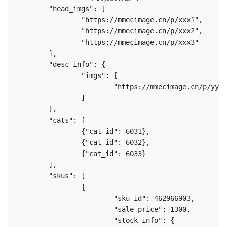
	"head_imgs": [

		"https://mmecimage.cn/p/xxx1",

		"https://mmecimage.cn/p/xxx2",

		"https://mmecimage.cn/p/xxx3"

	],

	"desc_info": {

		"imgs": [

			"https://mmecimage.cn/p/yyy1"

		]

	},

	"cats": [

		{"cat_id": 6031},

		{"cat_id": 6032},

		{"cat_id": 6033}

	],

	"skus": [

		{

			"sku_id": 462966903,

			"sale_price": 1300,

			"stock_info": {
