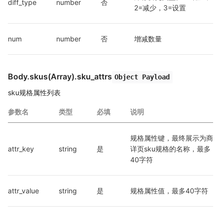
diff_type
number
否
2=减少，3=设置
num
number
否
增减数量
Body.skus(Array).sku_attrs
Object Payload
sku规格属性列表
参数名
类型
必填
说明
规格属性键，最终展示为商
attr_key
string
是
详页sku规格的名称，最多
40字符
attr_value
string
是
规格属性值，最多40字符