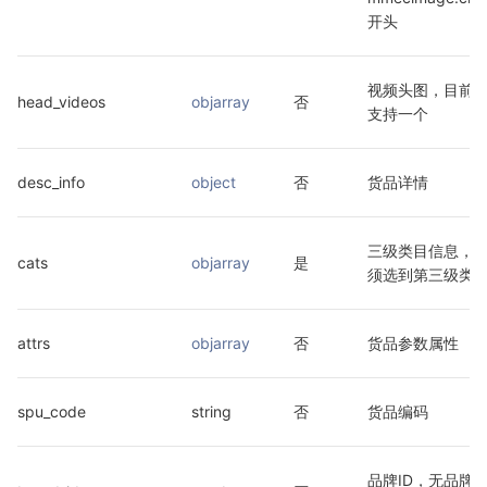
开头
视频头图，目前
head_videos
objarray
否
支持一个
desc_info
object
否
货品详情
三级类目信息，
cats
objarray
是
须选到第三级类
attrs
objarray
否
货品参数属性
spu_code
string
否
货品编码
品牌ID，无品牌