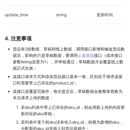
update_time
string
更新时间
4. 注意事项
货品有2份数据，草稿和线上数据，调用接口新增和修改货品数
据后，影响的只是草稿数据，要调用
上架货品
接口（或本接口
参数listing设置为1），并审核通过，草稿数据才会覆盖线上数
据正式生效；
该接口请求方式和添加货品接口基本一致，区别在于请求该接
口时需要带上已存在的product_id；
该接口是覆盖写操作，每次提交后，草稿数据会被整体替换为
本次请求上传的数据：
若sku列表中带上已存在的sku_id，则会用新上传的内容更
新对应的sku草稿；
若列表中某个的sku没有传入sku_id，则视为新增的sku，
分配新的sku_id并插入到货品草稿中；