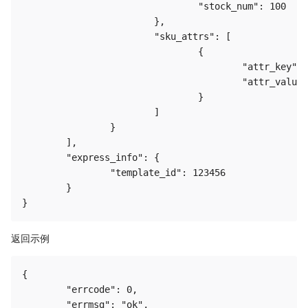
				"stock_num": 100

			},

			"sku_attrs": [

				{

					"attr_key": "颜色",

					"attr_value": "白色"

				}

			]

		}

	],

	"express_info": {

		"template_id": 123456

	}

返回示例
{

	"errcode": 0,

	"errmsg": "ok",
