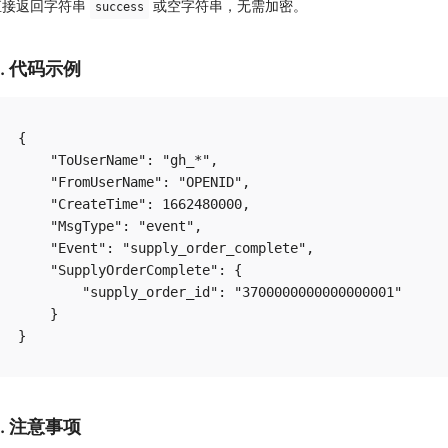
直接返回字符串
或空字符串，无需加密。
success
3. 代码示例
{

    "ToUserName": "gh_*",

    "FromUserName": "OPENID",

    "CreateTime": 1662480000,

    "MsgType": "event",

    "Event": "supply_order_complete",

    "SupplyOrderComplete": {

        "supply_order_id": "3700000000000000001"

    }

4. 注意事项