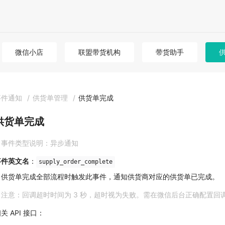
微信小店
联盟带货机构
带货助手
事件通知
/
供货单管理
/
供货单完成
供货单完成
事件类型说明：异步通知
事件英文名
：
supply_order_complete
当供货单完成全部流程时触发此事件，通知供货商对应的供货单已完成。
注意：回调超时时间为 3 秒，超时视为失败。需在微信后台正确配置回调 
关 API 接口：