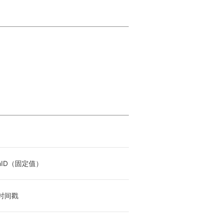
nID（固定值）
 时间戳