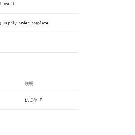
 
event
 
supply_order_complete
说明
供货单 ID