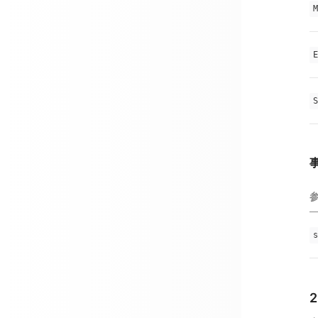
M
E
S
事
s