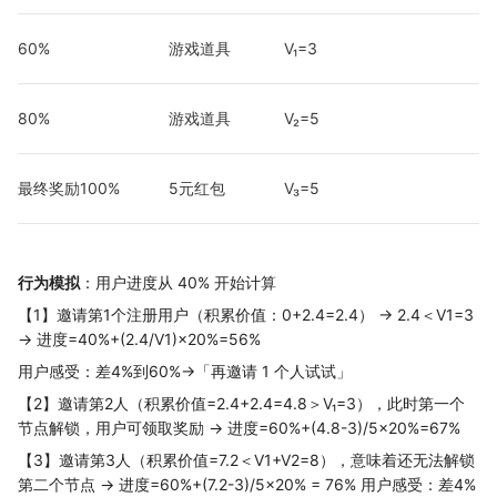
60%
游戏道具
V₁=3
80%
游戏道具
V₂=5
最终奖励100%
5元红包
V₃=5
行为模拟
：用户进度从 40% 开始计算
【1】邀请第1个注册用户（积累价值：0+2.4=2.4） → 2.4＜V1=3
→ 进度=40%+(2.4/V1)×20%=56%
用户感受：差4%到60%→「再邀请 1 个人试试」
【2】邀请第2人（积累价值=2.4+2.4=4.8＞V₁=3），此时第一个
节点解锁，用户可领取奖励 → 进度=60%+(4.8-3)/5×20%=67%
【3】邀请第3人（积累价值=7.2＜V1+V2=8），意味着还无法解锁
第二个节点 → 进度=60%+(7.2-3)/5×20% = 76% 用户感受：差4%