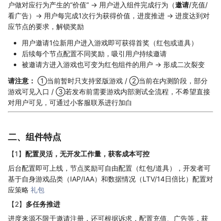
户做对应行为产生的“价值” → 用户进入组件完成行为（
邀请
/充值/
看广告）→ 用户每完成1次行为获得价值，进度推进 → 进度达到对
应节点的要求，解锁奖励
用户邀请1位新用户进入游戏即可获得首奖（红包或道具）
后续每个节点配置不同奖励，吸引用户持续邀请
被邀请方进入游戏也可变为红包组件的用户 → 形成二次裂变
请注意：
①当前暂时只支持竖版游戏 / ②当前在内测阶段，部分
游戏可见入口 / ③若发布前需要游戏内部测试全流程，不希望直接
对用户可见，可通过小客服联系进行加白
二、组件特点
【1】
配置灵活，无开发工作量，获客成本可控
后台配置即可上线，节点奖励可自由配置（红包/道具），开发者可
基于自身游戏品类（IAP/IAA）和数据情况（LTV/14日倍比）配置对
应策略
礼包
【2】
多任务推进
进度来源不限于邀请注册，还可根据诉求，配置充值、广告等，获