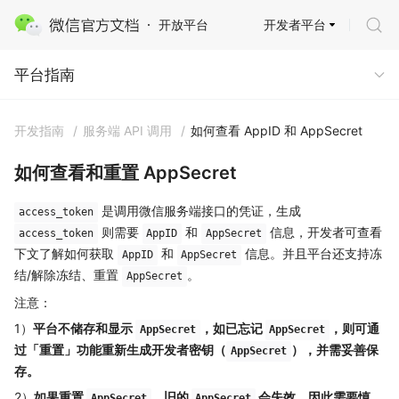
开发者平台
开放平台
平台指南
平台指南
开发指南
/
服务端 API 调用
/
如何查看 AppID 和 AppSecret
如何查看和重置 AppSecret
是调用微信服务端接口的凭证，生成
access_token
则需要
和
信息，开发者可查看
access_token
AppID
AppSecret
下文了解如何获取
和
信息。并且平台还支持冻
AppID
AppSecret
结/解除冻结、重置
。
AppSecret
注意：
1）
平台不储存和显示
，如已忘记
，则可通
AppSecret
AppSecret
过「重置」功能重新生成开发者密钥（
），并需妥善保
AppSecret
存。
2）
如果重置
，旧的
会失效，因此需要慎
AppSecret
AppSecret