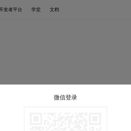
开发者平台
学堂
文档
微信登录