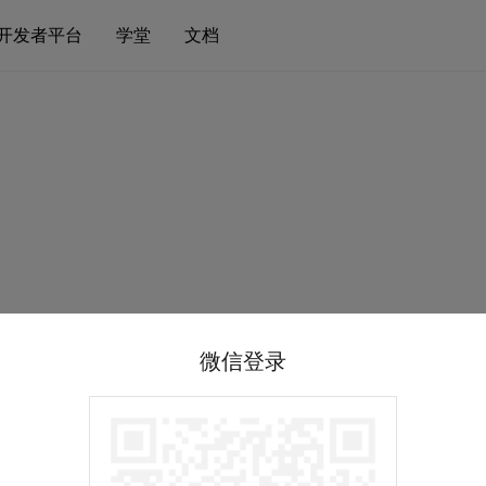
开发者平台
学堂
文档
微信登录