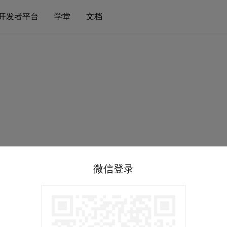
开发者平台
学堂
文档
微信登录