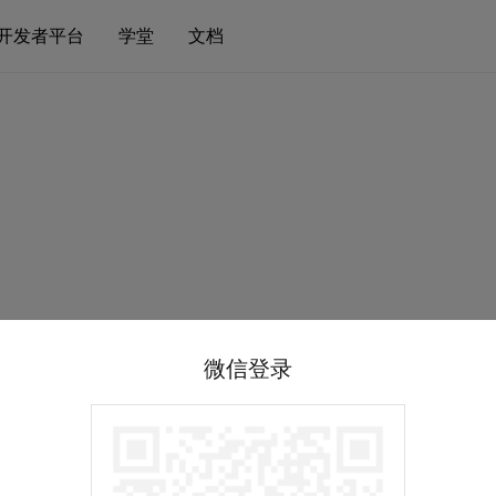
开发者平台
学堂
文档
微信登录