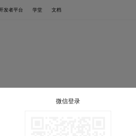
开发者平台
学堂
文档
微信登录