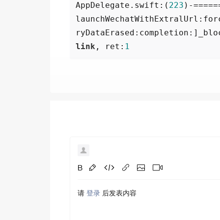
AppDelegate.swift:(
223
)-=====
launchWechatWithExtralUrl:for
ryDataErased:completion:]_blo
link
, ret:
1
请
登录
后发表内容