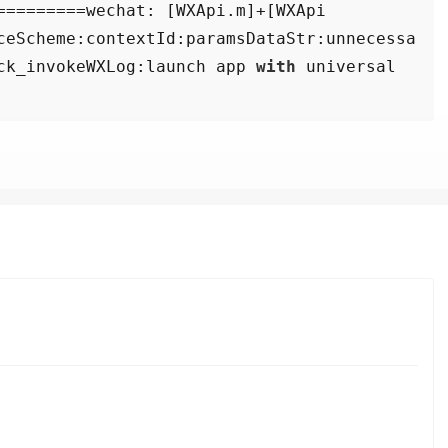
=========wechat: [WXApi.m]+[WXApi 
ceScheme:contextId:paramsDataStr:unnecessa
ck_invokeWXLog:launch app 
with
 universal 