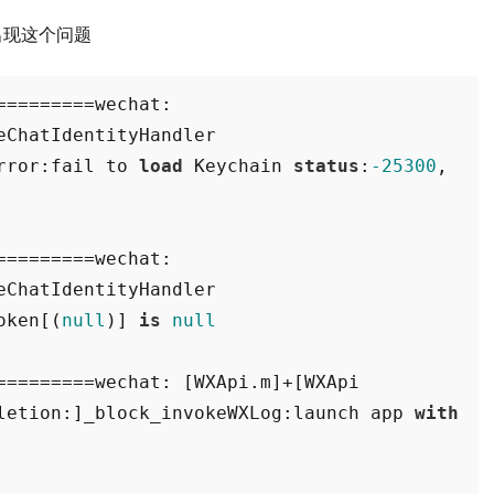
出现这个问题
========wechat: 
ChatIdentityHandler 
rror:fail to 
load
 Keychain 
status
:
-25300
, 
=========wechat: 
ChatIdentityHandler 
oken[(
null
)] 
is
null
=========wechat: [WXApi.m]+[WXApi 
letion:]_block_invokeWXLog:launch app 
with