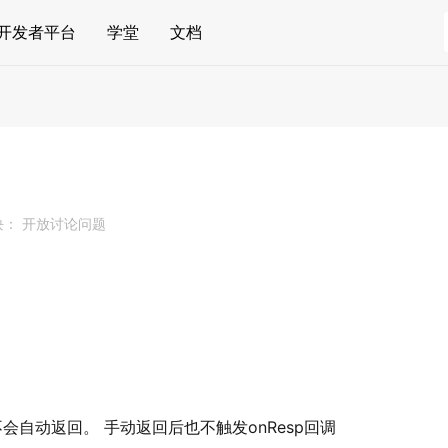
开发者平台
学堂
文档
？
块： 开放讨论问题
会自动返回。 手动返回后也不触发onResp回调