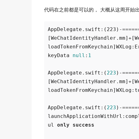
代码在之前都是可以的， 大概从这周开始
AppDelegate.swift:(223)-======
[WeChatIdentityHandler.mm]+[We
loadTokenFromKeychain]WXLog:E
keyData 
null
:
1
AppDelegate.swift:(
223
)-=====
[WeChatIdentityHandler.mm]+[We
loadTokenFromKeychain]WXLog:t
AppDelegate.swift:(
223
)-=====
launchApplicationWithUrl:comp
ul 
only
success