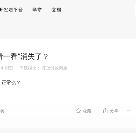
开发者平台
学堂
文档
“看一看”消失了？
34
浏览
问题模块： 开放讨论问题
了，正常么？
分享
回答
收藏