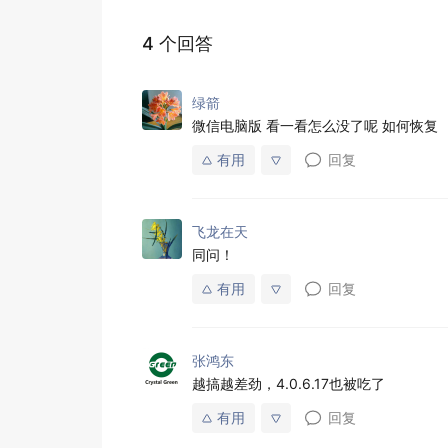
4 个回答
绿箭
微信电脑版 看一看怎么没了呢 如何恢复
有用
回复
飞龙在天
同问！
有用
回复
张鸿东
越搞越差劲，4.0.6.17也被吃了
有用
回复