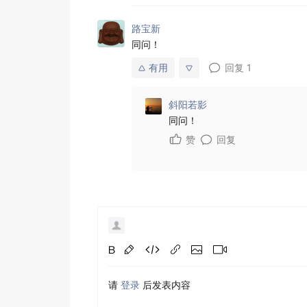
路宝新
同问！
有用
回复
1
斜阳若影
同问！
赞
回复
请
登录
后发表内容