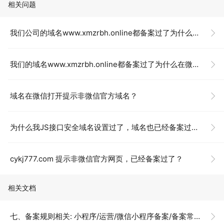
相关问题
我们公司的域名www.xmzrbh.online都备案过了为什么在微信小程序打开就提示非微信官方网？
我们的域名www.xmzrbh.online都备案过了为什么在微信小程序打开就提示网页已停止访问？
域名在微信打开提示非微信官方域名？
为什么我JS接口安全域名设置过了，域名也已经备案过了，微信打开还会提示无法确定安全呢？
cykj777.com 提示非微信官方网页，已经备案过了？
相关文档
七、备案规则相关: 小程序/运营/微信小程序备案/备案常见问答