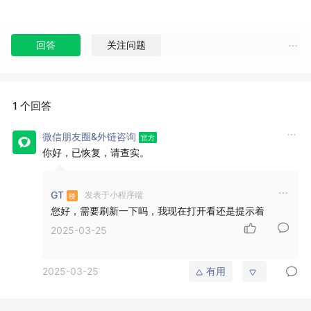
回答
关注问题
1 个回答
微信朋友圈&外链咨询
你好，已恢复，请查实。
GT
发表于小程序端
您好，需要刷新一下吗，我现在打开看还是提示着
2025-03-25
2025-03-25
有用