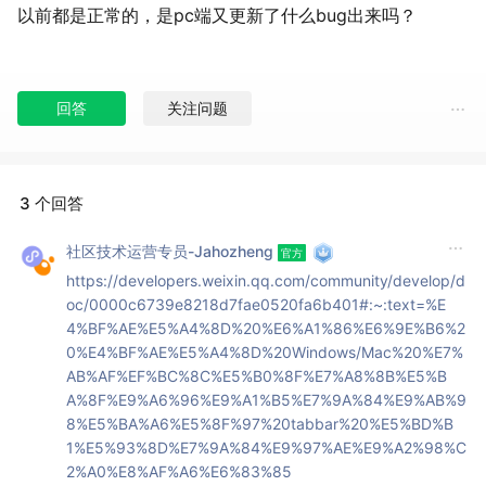
以前都是正常的，是pc端又更新了什么bug出来吗？
回答
关注问题
3 个回答
社区技术运营专员-Jahozheng
https://developers.weixin.qq.com/community/develop/d
oc/0000c6739e8218d7fae0520fa6b401#:~:text=%E
4%BF%AE%E5%A4%8D%20%E6%A1%86%E6%9E%B6%2
0%E4%BF%AE%E5%A4%8D%20Windows/Mac%20%E7%
AB%AF%EF%BC%8C%E5%B0%8F%E7%A8%8B%E5%B
A%8F%E9%A6%96%E9%A1%B5%E7%9A%84%E9%AB%9
8%E5%BA%A6%E5%8F%97%20tabbar%20%E5%BD%B
1%E5%93%8D%E7%9A%84%E9%97%AE%E9%A2%98%C
2%A0%E8%AF%A6%E6%83%85