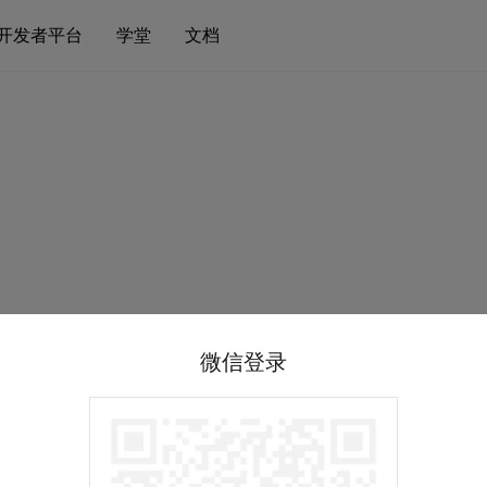
开发者平台
学堂
文档
微信登录