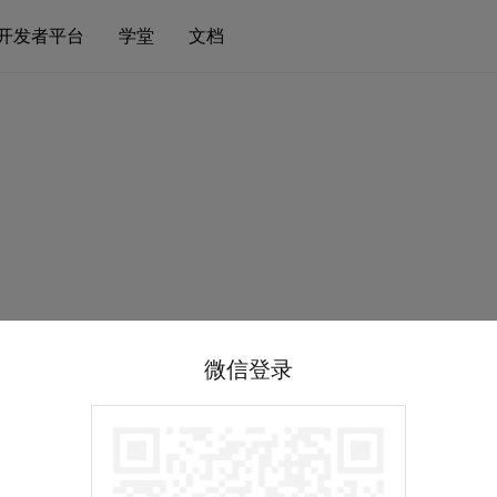
开发者平台
学堂
文档
微信登录