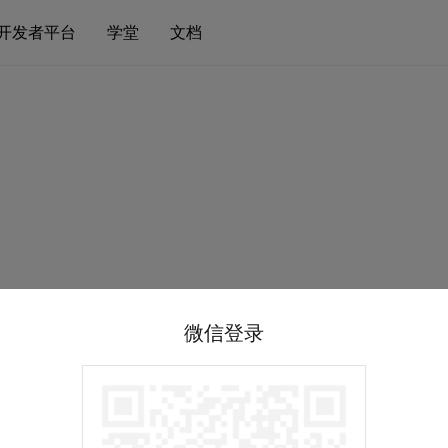
开发者平台
学堂
文档
微信登录