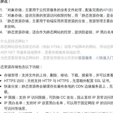
差异点：
「对象存储」主要用于云托管服务的业务文件处理，配备完善的
API接
「对象存储」提供完善的资源访问权限控制，而「静态资源存储」是
「静态资源存储」主要用于前端应用所需资源的分发，资源管理主要
本挂钩。
「静态资源存储」适合作为静态网站的托管，提供防盗链、IP 黑白名
什么是静态网站？
静态网站指包含静态内容（例如 HTML）或客户端脚本的网站。而动态网站
ASP.NET 等服务器端脚本，需要依赖服务器端处理。
当您需要部署动态网站时，需要使用微信云托管的
容器服务
，在
快速入
静态资源存储包含以下功能：
存储管理：支持文件的上传、删除、移动、下载、搜索等，并可以查
HTTPS 访问：天然支持 HTTP 与 HTTPS，无需额外配置 SSL 证书。
快速分发：静态资源将会被缓存在遍布各地的 CDN 边缘服务器上，
载。
IP 限频：支持 IP 访问限频，可防御 CC 攻击，阻止某些 IP 异常访
IP 黑白名单：支持对 IP 设置黑白名单，可以用于固定网段 IP 的
可访问等场景。