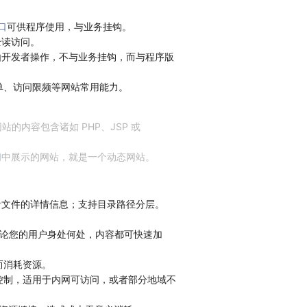
口
可供程序使用，与业务挂钩。
全读访问。
由开发者操作，不与业务挂钩，而与程序版
单、访问限频等网站常用能力。
的内容包含诸如 PHP、JSP 或
门
中展示的网站，就是一个动态网站。
看文件的详情信息；支持目录路径分层。
无论您的用户身处何处，内容都可快速加
问而消耗资源。
访问控制，适用于内网可访问，或者部分地域不