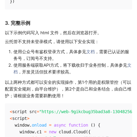
}
)
3. 完整示例
以下示例代码写入 html 文件，然后在浏览器打开。
云托管不支持未登录模式，请使用以下安全实现：
使用公众号有鉴权登录方式，具体参见
文档
，需要已认证的服
务号，订阅号不支持。
使用服务端获取API方式，将下载收归于业务控制，具体参见
文
档
，开发灵活但技术要求较高。
以上两种方式都可以安全的实现操作，第1个用的是权限管控（可以
配置安全规则，由平台维护），第2个是自己和业务结合，由自己维
护；请根据业务需要斟酌使用！
<
script src
=
"https://web-9gikcbug35bad3a8-1304825656
<
script
>
  window
.
onload
=
async
function
(
)
{
    window
.
c1 
=
new
cloud
.
Cloud
(
{