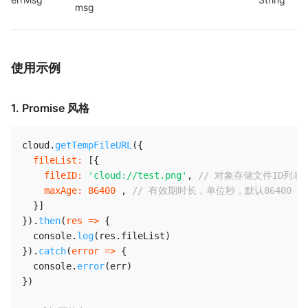
msg
使用示例
1. Promise 风格
cloud
.
getTempFileURL
(
{
fileList
:
[
{
fileID
:
'cloud://test.png'
,
// 对象存储文件ID列
maxAge
:
86400
,
// 有效期时长，单位秒，默认86400
}
]
}
)
.
then
(
res
=>
{
  console
.
log
(
res
.
fileList
)
}
)
.
catch
(
error
=>
{
  console
.
error
(
err
)
}
)