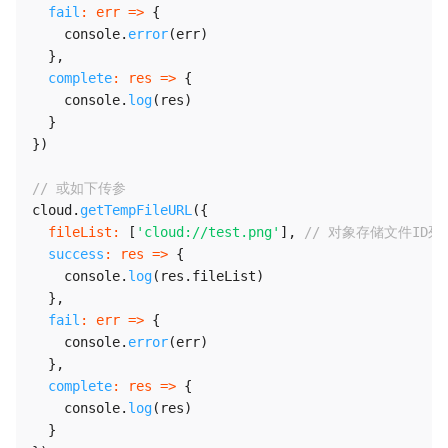
fail
:
err
=>
{
    console
.
error
(
err
)
}
,
complete
:
res
=>
{
    console
.
log
(
res
)
}
}
)
// 或如下传参
cloud
.
getTempFileURL
(
{
fileList
:
[
'cloud://test.png'
]
,
// 对象存储文件ID
success
:
res
=>
{
    console
.
log
(
res
.
fileList
)
}
,
fail
:
err
=>
{
    console
.
error
(
err
)
}
,
complete
:
res
=>
{
    console
.
log
(
res
)
}