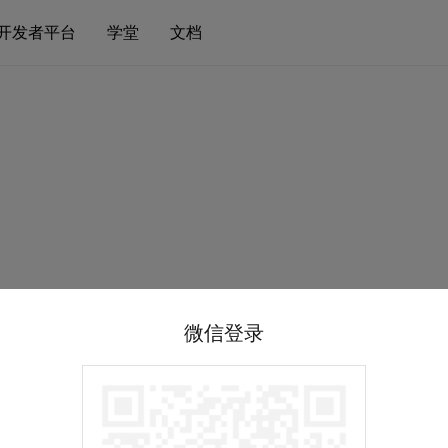
开发者平台
学堂
文档
微信登录