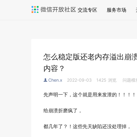
交流专区
服务市场
怎么稳定版还老内存溢出崩
内容？
Chen.x
2022-09-03
1425
浏览
问题模
先声明一下，这个就是用来发泄的！！！！
给崩溃折磨疯了，
都几年了？！这些先天缺陷还没处理掉，