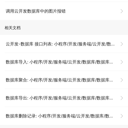
调用云开发数据库中的图片报错
相关文档
云开发-数据库 接口列表: 小程序/开发/服务端/云开发/数据库
数据库导入: 小程序/开发/服务端/云开发/数据库/数据库导入
数据库聚合: 小程序/开发/服务端/云开发/数据库/数据库聚合
数据库导出: 小程序/开发/服务端/云开发/数据库/数据库导出
数据库删除记录: 小程序/开发/服务端/云开发/数据库/数据库删除记录