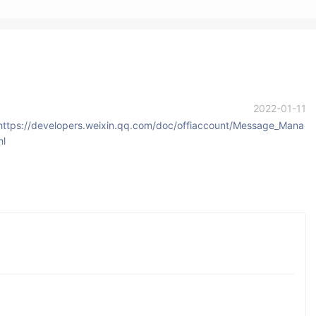
2022-01-11
https://developers.weixin.qq.com/doc/offiaccount/Message_Mana
ml