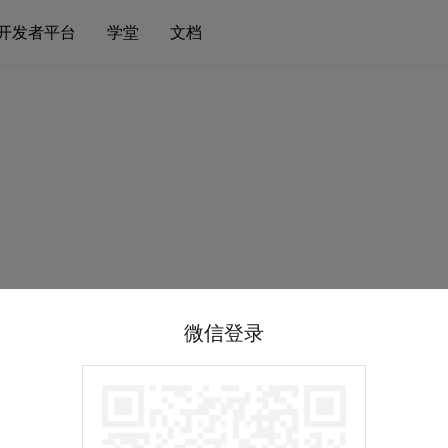
开发者平台
学堂
文档
微信登录