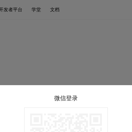
开发者平台
学堂
文档
微信登录