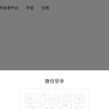
开发者平台
学堂
文档
微信登录