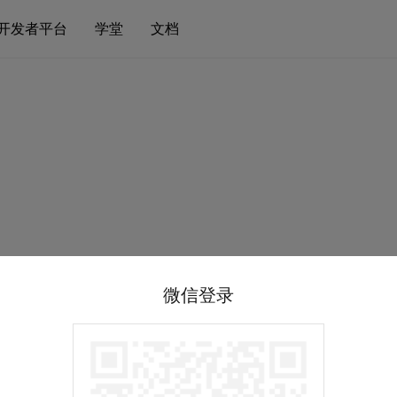
开发者平台
学堂
文档
微信登录