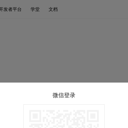
开发者平台
学堂
文档
微信登录